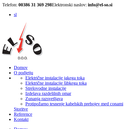
Telefon:
00386 31 369 298
Elektronski naslov:
info@el-so.si
sl
Domov
O podjetju
Električne instalacije jakega toka
Električne instalacije šibkega toka
Strelovodne instalacije
Izdelava razdelilnih omar
Zunanja razsvetljava
Protipožarno tesnenje kabelskih prebojev med conami
Storitve
Reference
Kontakt