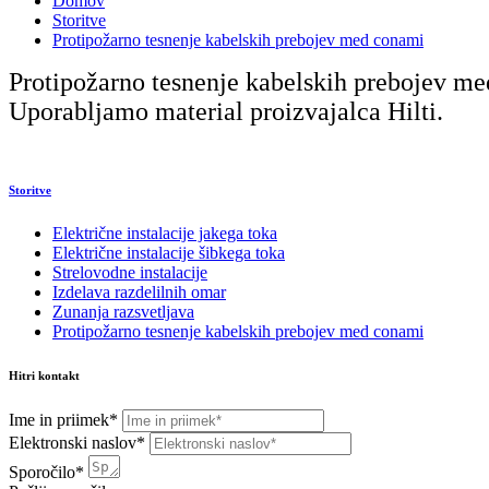
Domov
Storitve
Protipožarno tesnenje kabelskih prebojev med conami
Protipožarno tesnenje kabelskih prebojev m
Uporabljamo material proizvajalca Hilti.
Storitve
Električne instalacije jakega toka
Električne instalacije šibkega toka
Strelovodne instalacije
Izdelava razdelilnih omar
Zunanja razsvetljava
Protipožarno tesnenje kabelskih prebojev med conami
Hitri kontakt
Ime in priimek*
Elektronski naslov*
Sporočilo*