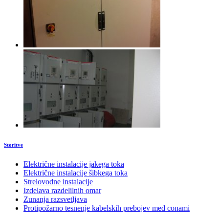
Storitve
Električne instalacije jakega toka
Električne instalacije šibkega toka
Strelovodne instalacije
Izdelava razdelilnih omar
Zunanja razsvetljava
Protipožarno tesnenje kabelskih prebojev med conami