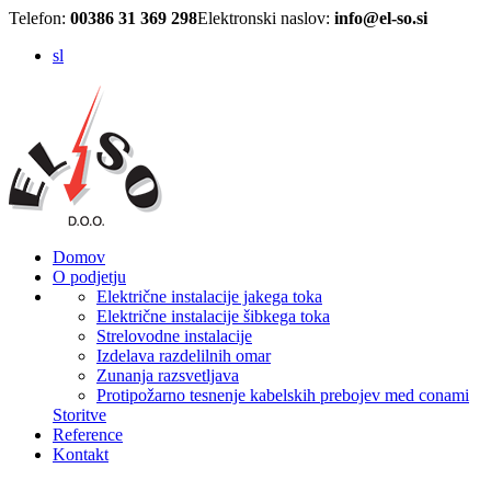
Telefon:
00386 31 369 298
Elektronski naslov:
info@el-so.si
sl
Domov
O podjetju
Električne instalacije jakega toka
Električne instalacije šibkega toka
Strelovodne instalacije
Izdelava razdelilnih omar
Zunanja razsvetljava
Protipožarno tesnenje kabelskih prebojev med conami
Storitve
Reference
Kontakt